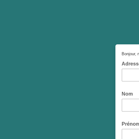
Bonjour, 
Adress
Nom
Préno