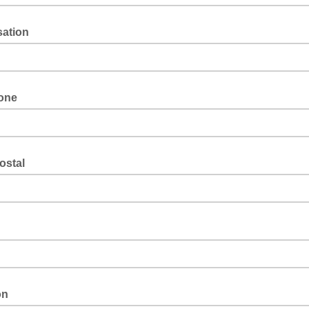
sation
one
ostal
on