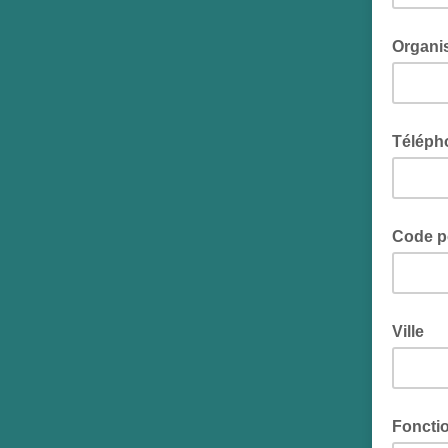
Organi
Téléph
Code p
Ville
Foncti