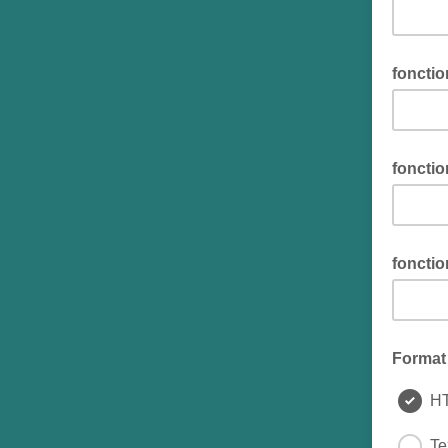
fonctio
fonctio
fonctio
Format 
H
Te